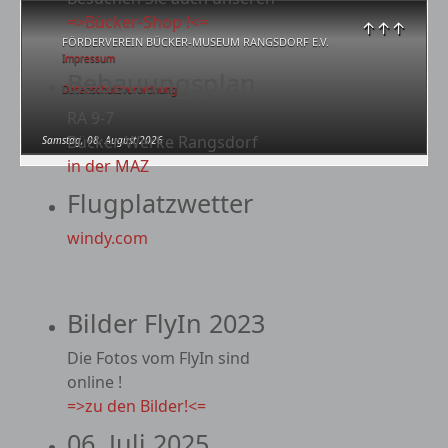
=>Bücker-Shop !<=
↑↑↑
FÖRDERVEREIN BÜCKER-MUSEUM RANGSDORF E.V.
Impressum
Bebauungsplan
Datenschutzverordnung
RA 9-7
Bücker-Werke Rangsdorf
Samstag, 08. August 2026
in der MAZ
Flugplatzwetter
windy.com
Bilder FlyIn 2023
Die Fotos vom FlyIn sind
online !
=>zu den Bilder!<=
06. Juli 2025