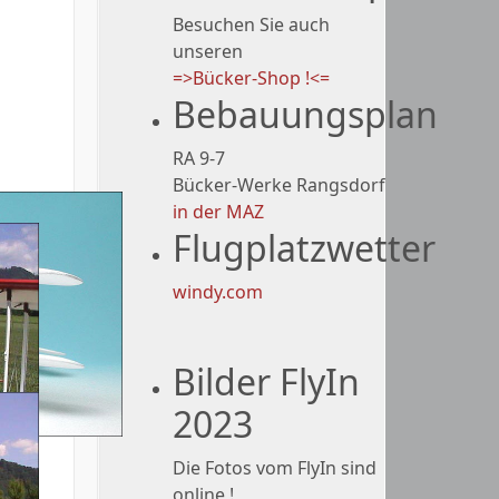
Besuchen Sie auch
unseren
=>Bücker-Shop !<=
Bebauungsplan
RA 9-7
Bücker-Werke Rangsdorf
in der MAZ
Flugplatzwetter
windy.com
Bilder FlyIn
2023
Die Fotos vom FlyIn sind
online !