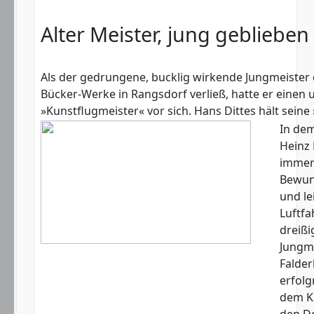
Alter Meister, jung geblieben
Als der gedrungene, bucklig wirkende Jungmeister 
Bücker-Werke in Rangsdorf verließ, hatte er einen
»Kunstflugmeister« vor sich. Hans Dittes hält seine
In dem
Heinz
immer 
Bewund
und le
Luftfa
dreißi
Jungme
Falde
erfolg
dem Kr
den D