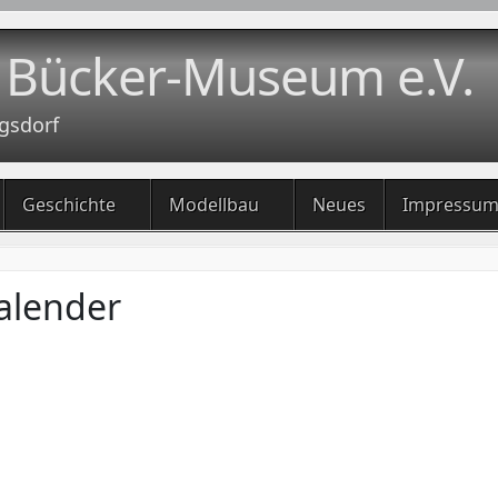
 Bücker-Museum e.V.
gsdorf
Geschichte
Modellbau
Neues
Impressu
alender