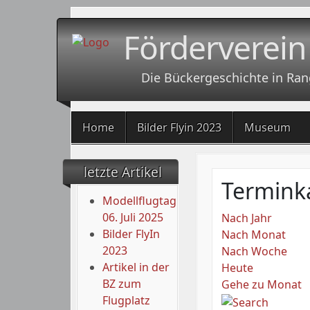
Förderverein
Die Bückergeschichte in Ran
Home
Bilder Flyin 2023
Museum
letzte Artikel
Termink
Modellflugtag
06. Juli 2025
Nach Jahr
Bilder FlyIn
Nach Monat
2023
Nach Woche
Artikel in der
Heute
BZ zum
Gehe zu Monat
Flugplatz