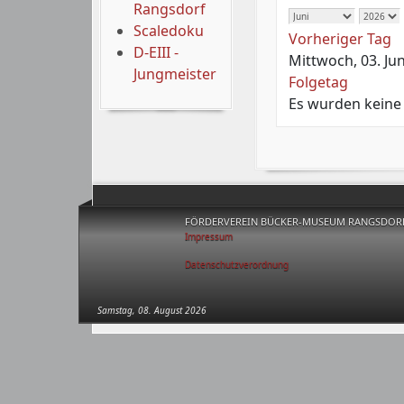
Rangsdorf
Scaledoku
Vorheriger Tag
D-EIII -
Mittwoch, 03. Ju
Jungmeister
Folgetag
Es wurden keine
FÖRDERVEREIN BÜCKER-MUSEUM RANGSDORF 
Impressum
Datenschutzverordnung
Samstag, 08. August 2026