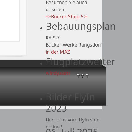
Besuchen Sie auch
unseren
=>Bücker-Shop !<=
Bebauungsplan
RA 9-7
Bücker-Werke Rangsdorf
in der MAZ
Flugplatzwetter
windy.com
↑↑↑
Bilder FlyIn
2023
Die Fotos vom FlyIn sind
online !