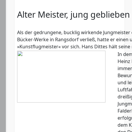
Alter Meister, jung geblieben
Als der gedrungene, bucklig wirkende Jungmeister 
Bücker-Werke in Rangsdorf verließ, hatte er einen
»Kunstflugmeister« vor sich. Hans Dittes hält seine
In dem
Heinz
immer 
Bewund
und le
Luftfa
dreißi
Jungme
Falde
erfolg
dem Kr
den D