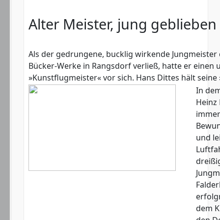
Alter Meister, jung geblieben
Als der gedrungene, bucklig wirkende Jungmeister 
Bücker-Werke in Rangsdorf verließ, hatte er einen
»Kunstflugmeister« vor sich. Hans Dittes hält seine
In dem
Heinz
immer 
Bewund
und le
Luftfa
dreißi
Jungme
Falde
erfolg
dem Kr
den D