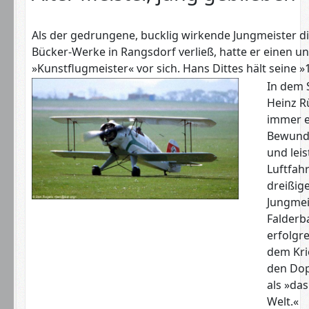
Als der gedrungene, bucklig wirkende Jungmeister d
Bücker-Werke in Rangsdorf verließ, hatte er einen u
»Kunstflugmeister« vor sich. Hans Dittes hält seine »
In dem 
Heinz R
immer e
Bewunde
und lei
Luftfahr
dreißige
Jungmei
Falderb
erfolgre
dem Kri
den Dop
als »da
Welt.«