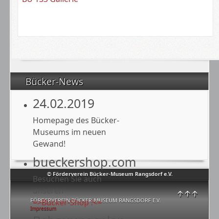
Bücker-News
24.02.2019
Homepage des Bücker-
Museums im neuen
Gewand!
bueckershop.com
© Förderverein Bücker-Museum Rangsdorf e.V.
Besuchen Sie auch
unseren
↑↑↑
FÖRDERVEREIN BÜCKER-MUSEUM RANGSDORF E.V.
=>Bücker-Shop !<=
Impressum