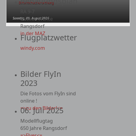
Bebauungsplan
Datenschutzverordnung
RA 9-7
Bücker-Werke
Sonntag, 09. August 2026
Rangsdorf
in der MAZ
Flugplatzwetter
windy.com
Bilder FlyIn
2023
Die Fotos vom FlyIn sind
online !
=>zu den Bilder!<=
06. Juli 2025
Modellflugtag
650 Jahre Rangsdorf
=>Flyer<=