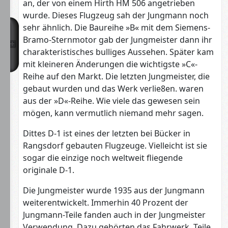
an, der von einem Hirth HM 506 angetrieben
wurde. Dieses Flugzeug sah der Jungmann noch
sehr ähnlich. Die Baureihe »B« mit dem Siemens-
Bramo-Sternmotor gab der Jungmeister dann ihr
charakteristisches bulliges Aussehen. Später kam
mit kleineren Änderungen die wichtigste »C«-
Reihe auf den Markt. Die letzten Jungmeister, die
gebaut wurden und das Werk verlie8en. waren
aus der »D«-Reihe. Wie viele das gewesen sein
mögen, kann vermutlich niemand mehr sagen.
Dittes D-1 ist eines der letzten bei Bücker in
Rangsdorf gebauten Flugzeuge. Vielleicht ist sie
sogar die einzige noch weltweit fliegende
originale D-1.
Die Jungmeister wurde 1935 aus der Jungmann
weiterentwickelt. Immerhin 40 Prozent der
Jungmann-Teile fanden auch in der Jungmeister
Verwendung. Dazu gehörten das Fahrwerk, Teile