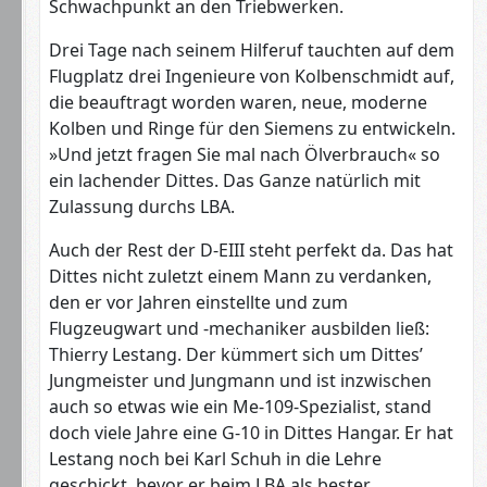
Schwachpunkt an den Triebwerken.
Drei Tage nach seinem Hilferuf tauchten auf dem
Flugplatz drei Ingenieure von Kolbenschmidt auf,
die beauftragt worden waren, neue, moderne
Kolben und Ringe für den Siemens zu entwickeln.
»Und jetzt fragen Sie mal nach Ölverbrauch« so
ein lachender Dittes. Das Ganze natürlich mit
Zulassung durchs LBA.
Auch der Rest der D-EIII steht perfekt da. Das hat
Dittes nicht zuletzt einem Mann zu verdanken,
den er vor Jahren einstellte und zum
Flugzeugwart und -mechaniker ausbilden ließ:
Thierry Lestang. Der kümmert sich um Dittes’
Jungmeister und Jungmann und ist inzwischen
auch so etwas wie ein Me-109-Spezialist, stand
doch viele Jahre eine G-10 in Dittes Hangar. Er hat
Lestang noch bei Karl Schuh in die Lehre
geschickt, bevor er beim LBA als bester