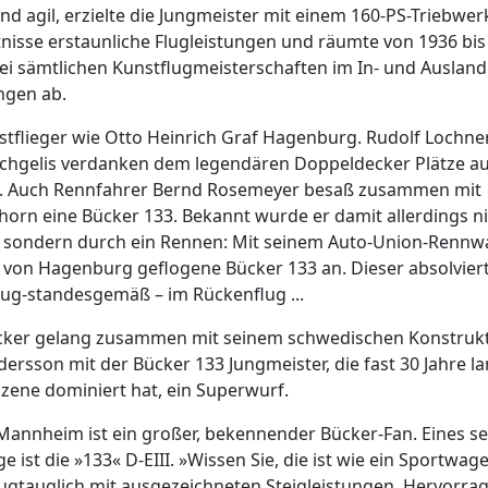
d agil, erzielte die Jungmeister mit einem 160-PS-Triebwer
nisse erstaunliche Flugleistungen und räumte von 1936 bis 
bei sämtlichen Kunstflugmeisterschaften im In- und Ausland
ngen ab.
stflieger wie Otto Heinrich Graf Hagenburg. Rudolf Lochner.
chgelis verdanken dem legendären Doppeldecker Plätze a
. Auch Rennfahrer Bernd Rosemeyer besaß zusammen mit
nhorn eine Bücker 133. Bekannt wurde er damit allerdings n
, sondern durch ein Rennen: Mit seinem Auto-Union-Renn
e von Hagenburg geflogene Bücker 133 an. Dieser absolvier
ug-standesgemäß – im Rückenflug ...
cker gelang zusammen mit seinem schwedischen Konstruk
ersson mit der Bücker 133 Jungmeister, die fast 30 Jahre la
zene dominiert hat, ein Superwurf.
Mannheim ist ein großer, bekennender Bücker-Fan. Eines se
e ist die »133« D-EIII. »Wissen Sie, die ist wie ein Sportwag
lugtauglich mit ausgezeichneten Steigleistungen. Hervorra