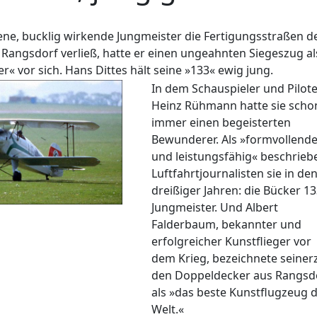
ne, bucklig wirkende Jungmeister die Fertigungsstraßen d
Rangsdorf verließ, hatte er einen ungeahnten Siegeszug al
r« vor sich. Hans Dittes hält seine »133« ewig jung.
In dem Schauspieler und Pilot
Heinz Rühmann hatte sie scho
immer einen begeisterten
Bewunderer. Als »formvollende
und leistungsfähig« beschrieb
Luftfahrtjournalisten sie in de
dreißiger Jahren: die Bücker 1
Jungmeister. Und Albert
Falderbaum, bekannter und
erfolgreicher Kunstflieger vor
dem Krieg, bezeichnete seinerz
den Doppeldecker aus Rangsd
als »das beste Kunstflugzeug 
Welt.«