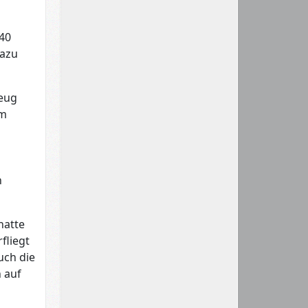
40
Dazu
zeug
em
n
hatte
fliegt
uch die
 auf