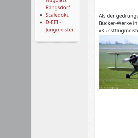
Flugplatz
Rangsdorf
Scaledoku
Als der gedrunge
D-EIII -
Bücker-Werke in 
Jungmeister
»Kunstflugmeiste