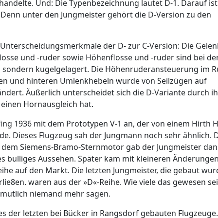
handelte. Und: Die Typenbezeichnung lautet D-1. Darauf ist
 Denn unter den Jungmeister gehört die D-Version zu den
 Unterscheidungsmerkmale der D- zur C-Version: Die Gelen
losse und -ruder sowie Höhenflosse und -ruder sind bei de
n, sondern kugelgelagert. Die Höhenruderansteuerung im 
en und hinteren Umlenkhebeln wurde von Seilzügen auf
dert. Äußerlich unterscheidet sich die D-Variante durch ih
einen Hornausgleich hat.
fing 1936 mit dem Prototypen V-1 an, der von einem Hirth 
e. Dieses Flugzeug sah der Jungmann noch sehr ähnlich. D
t dem Siemens-Bramo-Sternmotor gab der Jungmeister dan
es bulliges Aussehen. Später kam mit kleineren Änderungen
eihe auf den Markt. Die letzten Jungmeister, die gebaut wu
lie8en. waren aus der »D«-Reihe. Wie viele das gewesen se
mutlich niemand mehr sagen.
ines der letzten bei Bücker in Rangsdorf gebauten Flugzeuge.