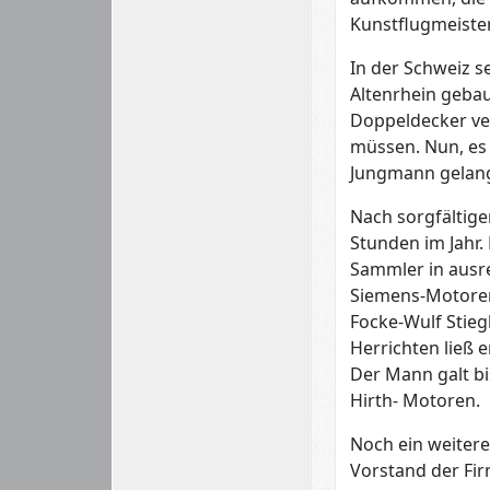
Kunstflugmeiste
In der Schweiz se
Altenrhein geba
Doppeldecker ver
müssen. Nun, es 
Jungmann gelang
Nach sorgfältiger
Stunden im Jahr. 
Sammler in ausr
Siemens-Motoren,
Focke-Wulf Stieg
Herrichten ließ 
Der Mann galt bi
Hirth- Motoren.
Noch ein weitere
Vorstand der Fir