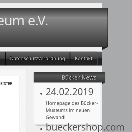
eum e.V.
m
Datenschutzverordnung
Kontakt
Bücker-News
meister
24.02.2019
Homepage des Bücker-
Museums im neuen
Gewand!
bueckershop.com