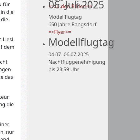
06. Juli 2025
k für
=>zu den Bilder!<=
in die
Modellflugtag
 die
650 Jahre Rangsdorf
=>Flyer<=
Modellflugtag
 Liesl
uf dem
04.07.-06.07.2025
Nachtfluggenehmigung
icht
bis 23:59 Uhr
wagen
te das
teur
ng die
iner
en, nur
gend