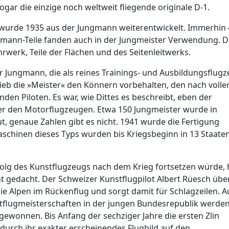
e sogar die einzige noch weltweit fliegende originale D-1.
 wurde 1935 aus der Jungmann weiterentwickelt. Immerhin 
gmann-Teile fanden auch in der Jungmeister Verwendung. 
rwerk, Teile der Flächen und des Seitenleitwerks.
 Jungmann, die als reines Trainings- und Ausbildungsflug
lieb die »Meister« den Könnern vorbehalten, den nach voll
den Piloten. Es war, wie Dittes es beschreibt, eben der
r den Motorflugzeugen. Etwa 150 Jungmeister wurde in
, genaue Zahlen gibt es nicht. 1941 wurde die Fertigung
Maschinen dieses Typs wurden bis Kriegsbeginn in 13 Staate
folg des Kunstflugzeugs nach dem Krieg fortsetzen würde, 
t gedacht. Der Schweizer Kunstflugpilot Albert Rüesch über
die Alpen im Rückenflug und sorgt damit für Schlagzeilen. A
tflugmeisterschaften in der jungen Bundesrepublik werden
gewonnen. Bis Anfang der sechziger Jahre die ersten Zlin
urch ihr exakter erscheinendes Flugbild auf den