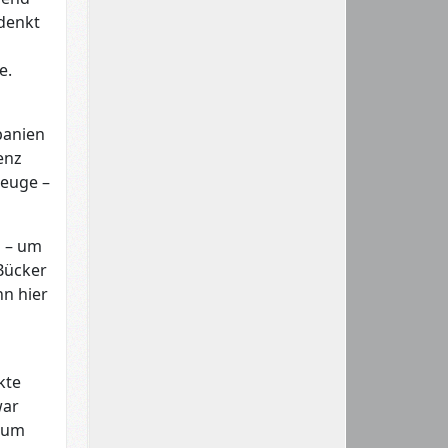
 denkt
e.
panien
enz
zeuge –
d – um
-Bücker
n hier
kte
war
t um