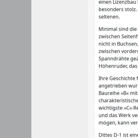
einen Lizenzbau 
besonders stolz.
seltenen.
Minimal sind die
zwischen Seitenf
nicht in Buchse
zwischen vorder
Spanndrähte geän
Höhenruder, das 
Ihre Geschichte 
angetrieben wurd
Baureihe »B« mi
charakteristisch
wichtigste »C«-R
und das Werk ver
mögen, kann ver
Dittes D-1 ist e