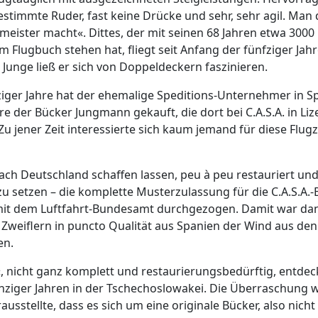
timmte Ruder, fast keine Drücke und sehr, sehr agil. Man
gmeister macht«. Dittes, der mit seinen 68 Jahren etwa 3000
 Flugbuch stehen hat, fliegt seit Anfang der fünfziger Jahr
 Junge ließ er sich von Doppeldeckern faszinieren.
iger Jahre hat der ehemalige Speditions-Unternehmer in S
e der Bücker Jungmann gekauft, die dort bei C.A.S.A. in Liz
u jener Zeit interessierte sich kaum jemand für diese Flug
 nach Deutschland schaffen lassen, peu à peu restauriert un
zu setzen – die komplette Musterzulassung für die C.A.S.A.
mit dem Luftfahrt-Bundesamt durchgezogen. Damit war dan
 Zweiflern in puncto Qualität aus Spanien der Wind aus den
en.
, nicht ganz komplett und restaurierungsbedürftig, entdec
chziger Jahren in der Tschechoslowakei. Die Überraschung 
rausstellte, dass es sich um eine originale Bücker, also nich