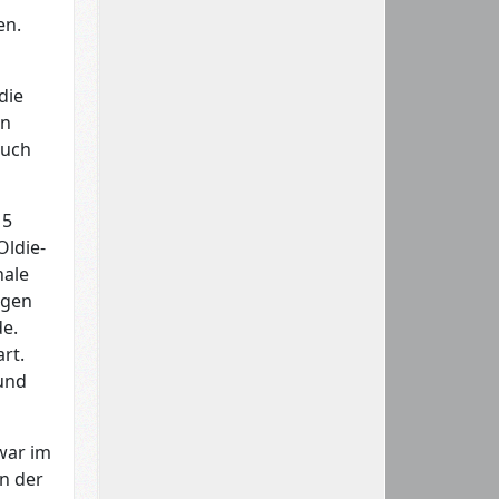
en.
die
en
auch
15
Oldie-
nale
igen
de.
rt.
 und
war im
n der