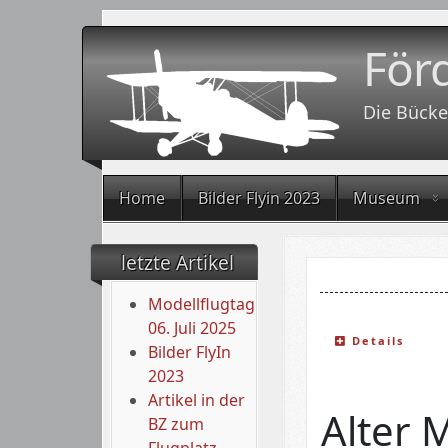
För
Die Bücke
Home
Bilder Flyin 2023
Museum
letzte Artikel
Modellflugtag
06. Juli 2025
Details
Bilder FlyIn
2023
Artikel in der
Alter 
BZ zum