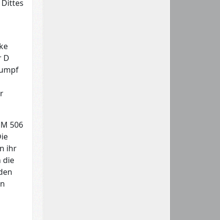
 Dittes
ke
r D
Rumpf
r
HM 506
ie
n ihr
 die
rden
in