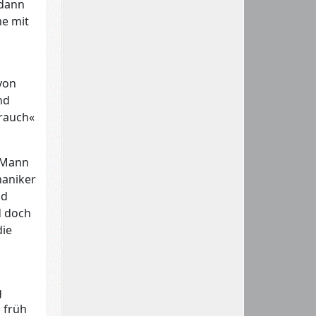
 dann
me mit
von
nd
brauch«
m Mann
haniker
nd
d doch
die
g
 früh