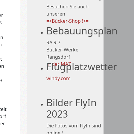
Besuchen Sie auch
unseren
er
=>Bücker-Shop !<=
s
Bebauungsplan
en
RA 9-7
n
Bücker-Werke
Rangsdorf
t
Flugplatzwetter
in der MAZ
en
n
windy.com
33
Bilder FlyIn
eit
2023
orf
der
Die Fotos vom FlyIn sind
online !