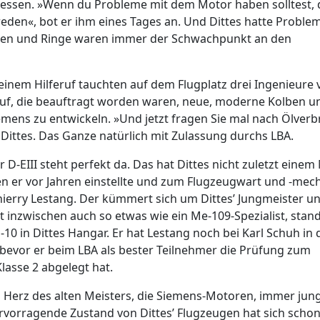
ressen. »Wenn du Probleme mit dem Motor haben solltest,
reden«, bot er ihm eines Tages an. Und Dittes hatte Proble
en und Ringe waren immer der Schwachpunkt an den
einem Hilferuf tauchten auf dem Flugplatz drei Ingenieure 
uf, die beauftragt worden waren, neue, moderne Kolben u
emens zu entwickeln. »Und jetzt fragen Sie mal nach Ölver
 Dittes. Das Ganze natürlich mit Zulassung durchs LBA.
 D-EIII steht perfekt da. Das hat Dittes nicht zuletzt eine
n er vor Jahren einstellte und zum Flugzeugwart und -mec
Thierry Lestang. Der kümmert sich um Dittes’ Jungmeister u
 inzwischen auch so etwas wie ein Me-109-Spezialist, stan
G-10 in Dittes Hangar. Er hat Lestang noch bei Karl Schuh in 
 bevor er beim LBA als bester Teilnehmer die Prüfung zum
lasse 2 abgelegt hat.
 Herz des alten Meisters, die Siemens-Motoren, immer jun
rvorragende Zustand von Dittes’ Flugzeugen hat sich schon