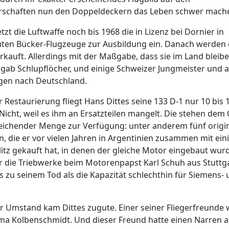
rschaften nun den Doppeldeckern das Leben schwer mach
tzt die Luftwaffe noch bis 1968 die in Lizenz bei Dornier in
uten Bücker-Flugzeuge zur Ausbildung ein. Danach werden 
kauft. Allerdings mit der Maßgabe, dass sie im Land bleib
gab Schlupflöcher, und einige Schweizer Jungmeister und 
en nach Deutschland.
 Restaurierung fliegt Hans Dittes seine 133 D-1 nur 10 bis 
Nicht, weil es ihm an Ersatzteilen mangelt. Die stehen dem 
eichender Menge zur Verfügung: unter anderem fünf origi
 die er vor vielen Jahren in Argentinien zusammen mit ein
litz gekauft hat, in denen der gleiche Motor eingebaut wur
er die Triebwerke beim Motorenpapst Karl Schuh aus Stuttga
s zu seinem Tod als die Kapazität schlechthin für Siemens-
r Umstand kam Dittes zugute. Einer seiner Fliegerfreunde 
ma Kolbenschmidt. Und dieser Freund hatte einen Narren a