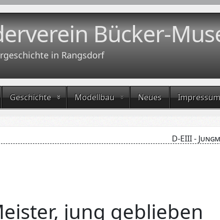
derverein Bücker-Mus
rgeschichte in Rangsdorf
Geschichte
Modellbau
Neues
Impressu
D-EIII - Jung
Meister, jung geblieben