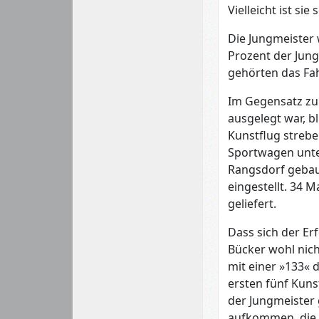
Vielleicht ist si
Die Jungmeister
Prozent der Jun
gehörten das Fah
Im Gegensatz zur
ausgelegt war, b
Kunstflug streben
Sportwagen unte
Rangsdorf gebaut
eingestellt. 34 
geliefert.
Dass sich der Er
Bücker wohl nich
mit einer »133« 
ersten fünf Kuns
der Jungmeister 
aufkommen, die d