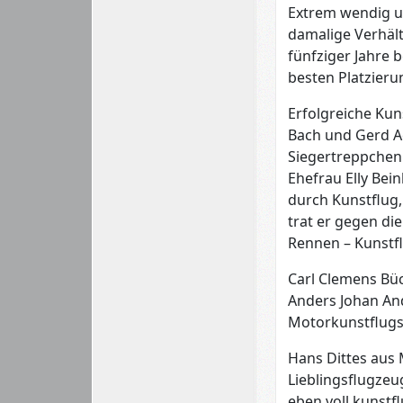
Extrem wendig un
damalige Verhält
fünfziger Jahre 
besten Platzieru
Erfolgreiche Kun
Bach und Gerd A
Siegertreppchen
Ehefrau Elly Bei
durch Kunstflug
trat er gegen di
Rennen – Kunstfl
Carl Clemens Bü
Anders Johan And
Motorkunstflugs
Hans Dittes aus 
Lieblingsflugzeug
eben voll kunstf